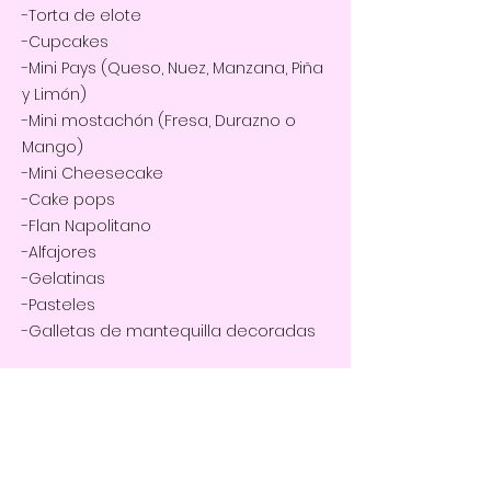
-Torta de elote
-Cupcakes
-Mini Pays (Queso, Nuez, Manzana, Piña
y Limón)
-Mini mostachón (Fresa, Durazno o
Mango)
-Mini Cheesecake
-Cake pops
-Flan Napolitano
-Alfajores
-Gelatinas
-Pasteles
-Galletas de mantequilla decoradas
POSTRES
Puedes elegir:
-Brownies
-Torta de elote
-Cupcakes