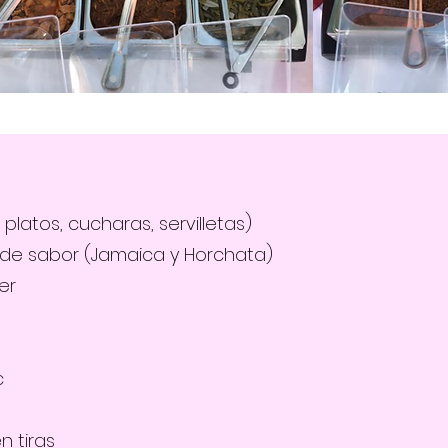
platos, cucharas, servilletas)
a de sabor (Jamaica y Horchata)
er
c
 tiras